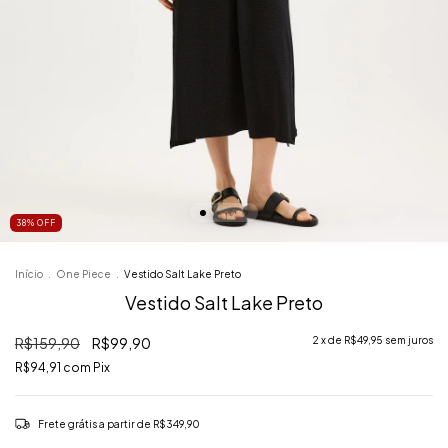
38
%
OFF
Início
.
One Piece
.
Vestido Salt Lake Preto
Vestido Salt Lake Preto
R$159,90
R$99,90
2
x de
R$49,95
sem juros
R$94,91
com
Pix
Frete grátis
a partir de
R$349,90