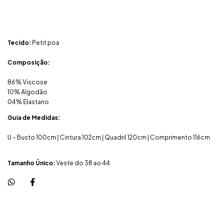
Tecido:
Petit poa
Composição:
86% Viscose
10% Algodão
04% Elastano
Guia de Medidas:
U – Busto 100cm | Cintura 102cm | Quadril 120cm | Comprimento 116cm
Tamanho Único:
Veste do 38 ao 44.