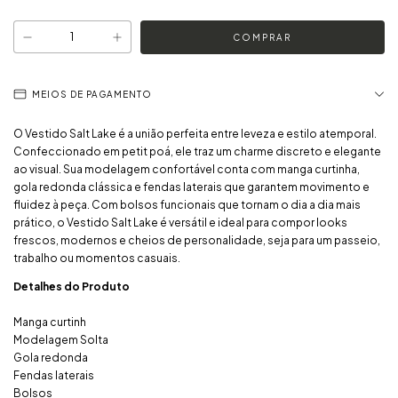
MEIOS DE PAGAMENTO
O Vestido Salt Lake é a união perfeita entre leveza e estilo atemporal.
Confeccionado em petit poá, ele traz um charme discreto e elegante
ao visual. Sua modelagem confortável conta com manga curtinha,
gola redonda clássica e fendas laterais que garantem movimento e
fluidez à peça. Com bolsos funcionais que tornam o dia a dia mais
prático, o Vestido Salt Lake é versátil e ideal para compor looks
frescos, modernos e cheios de personalidade, seja para um passeio,
trabalho ou momentos casuais.
Detalhes do Produto
Manga curtinh
Modelagem Solta
Gola redonda
Fendas laterais
Bolsos