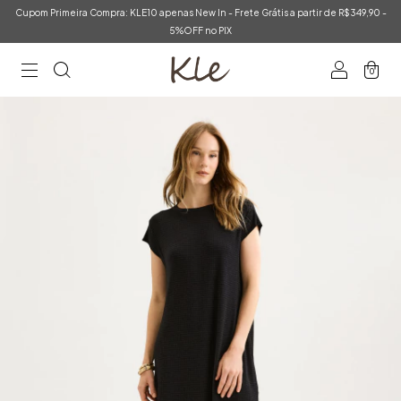
Cupom Primeira Compra: KLE10 apenas New In - Frete Grátis a partir de R$349,90 -
5%OFF no PIX
0