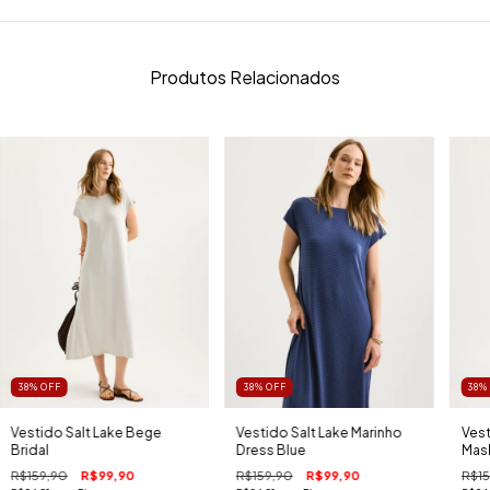
Produtos Relacionados
38
%
OFF
38
%
OFF
38
Vestido Salt Lake Bege
Vestido Salt Lake Marinho
Vest
Bridal
Dress Blue
Mas
R$159,90
R$99,90
R$159,90
R$99,90
R$15