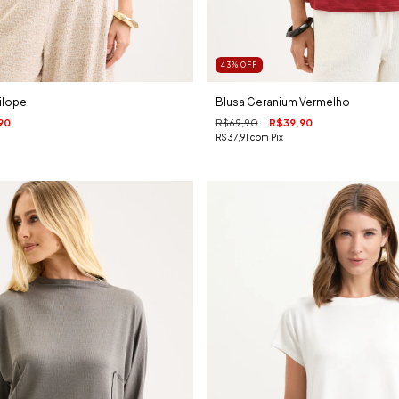
43
%
OFF
ilope
Blusa Geranium Vermelho
90
R$69,90
R$39,90
R$37,91
com
Pix