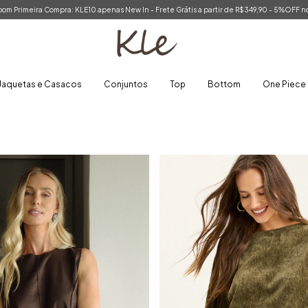
om Primeira Compra: KLE10 apenas New In - Frete Grátis a partir de R$349,90 - 5%OFF no
Jaquetas e Casacos
Conjuntos
Top
Bottom
One Piece