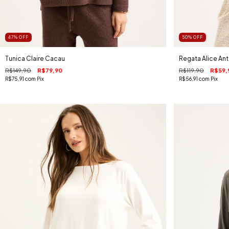
47
%
OFF
50
%
OFF
Tunica Claire Cacau
Regata Alice Ant
R$149,90
R$79,90
R$119,90
R$59,
R$75,91
com
Pix
R$56,91
com
Pix