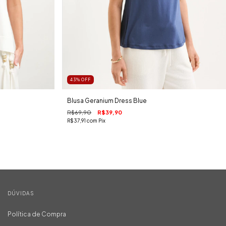
43
%
OFF
Blusa Geranium Dress Blue
R$69,90
R$39,90
R$37,91
com
Pix
DÚVIDAS
Política de Compra