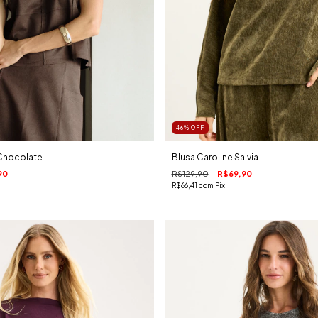
46
%
OFF
Chocolate
Blusa Caroline Salvia
90
R$129,90
R$69,90
R$66,41
com
Pix