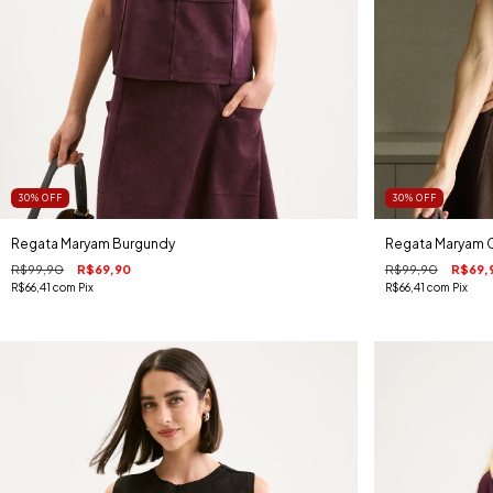
30
%
OFF
30
%
OFF
Regata Maryam Burgundy
Regata Maryam 
R$99,90
R$69,90
R$99,90
R$69,
R$66,41
com
Pix
R$66,41
com
Pix