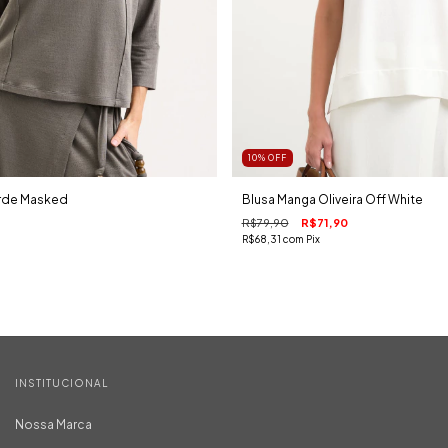
10
%
OFF
erde Masked
Blusa Manga Oliveira Off White
R$79,90
R$71,90
R$68,31
com
Pix
INSTITUCIONAL
Nossa Marca