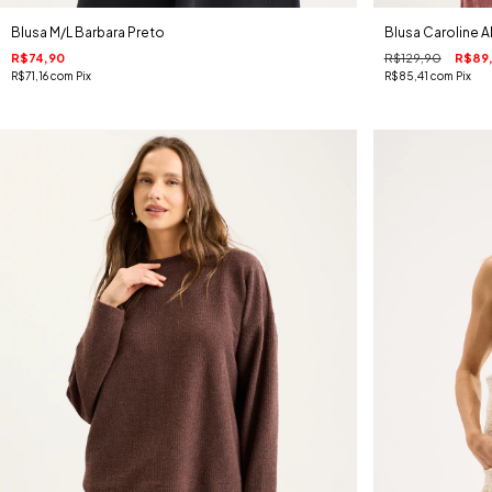
Blusa M/L Barbara Preto
Blusa Caroline 
R$74,90
R$129,90
R$89
R$71,16
com
Pix
R$85,41
com
Pix