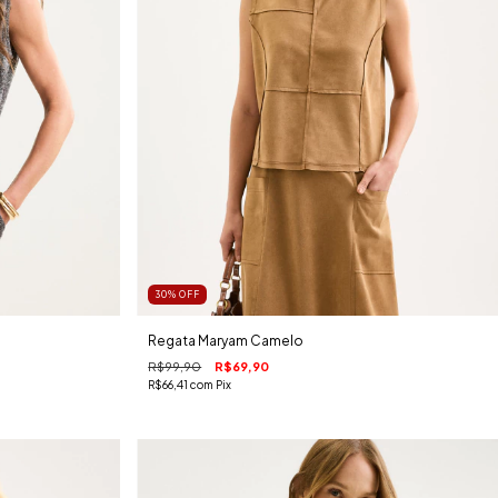
30
%
OFF
Regata Maryam Camelo
R$99,90
R$69,90
R$66,41
com
Pix