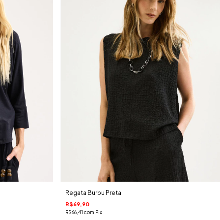
Regata Burbu Preta
R$69,90
R$66,41
com
Pix