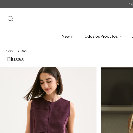
Cup
New In
Todos os Produtos
Início
.
Blusas
Blusas