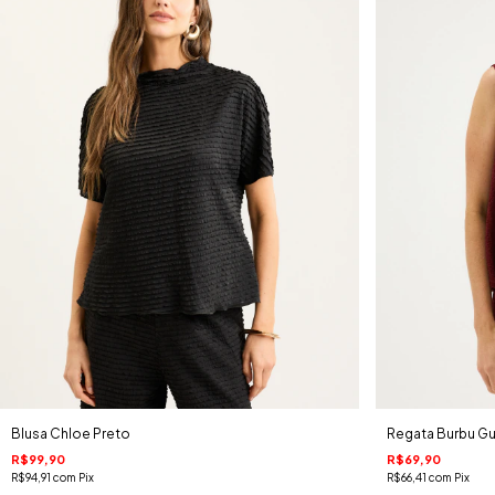
Blusa Chloe Preto
Regata Burbu G
R$99,90
R$69,90
R$94,91
com
Pix
R$66,41
com
Pix