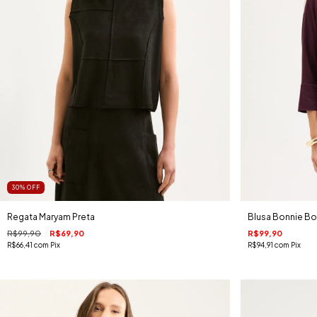
30
%
OFF
Regata Maryam Preta
Blusa Bonnie B
R$99,90
R$69,90
R$99,90
R$66,41
com
Pix
R$94,91
com
Pix