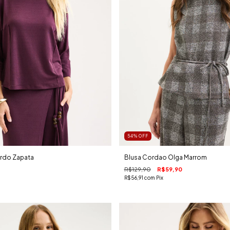
54
%
OFF
ordo Zapata
Blusa Cordao Olga Marrom
R$129,90
R$59,90
R$56,91
com
Pix