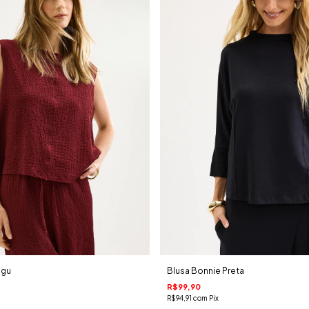
ugu
Blusa Bonnie Preta
R$99,90
R$94,91
com
Pix