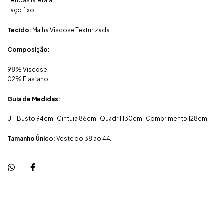
Fendas lateraia
Laço fixo
Tecido:
Malha Viscose Texturizada
Composição:
98% Viscose
02% Elastano
Guia de Medidas:
U – Busto 94cm | Cintura 86cm | Quadril 130cm | Comprimento 128cm
Tamanho Único:
Veste do 38 ao 44.