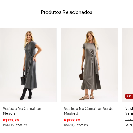
Produtos Relacionados
44
Vestido Nó Carnation
Vestido Nó Carnation Verde
Vest
Mescla
Masked
Ver
R$179,90
R$179,90
R$17
R$170,91
com
Pix
R$170,91
com
Pix
R$94