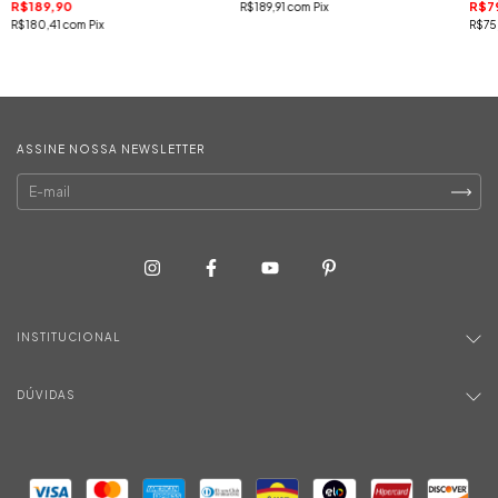
R$189,90
R$7
R$189,91
com
Pix
R$180,41
com
Pix
R$75
ASSINE NOSSA NEWSLETTER
INSTITUCIONAL
DÚVIDAS