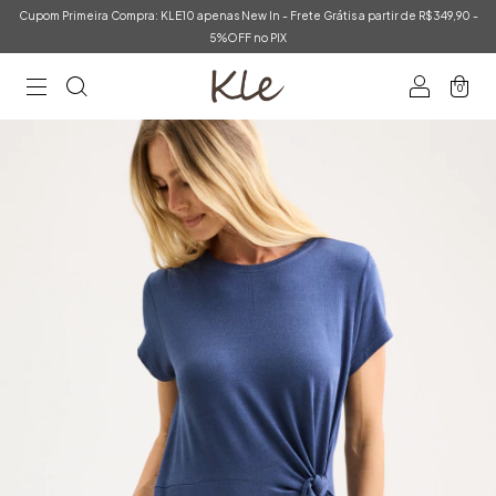
Cupom Primeira Compra: KLE10 apenas New In - Frete Grátis a partir de R$349,90 -
5%OFF no PIX
0