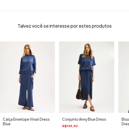
Talvez você se interesse por estes produtos
Calça Envelope Vinari Dress
Conjunto Anny Blue Dress
Blus
Blue
Dre
R$199,90