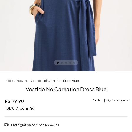
Início
.
‎New in
.
Vestido Nó Carnation Dress Blue
Vestido Nó Carnation Dress Blue
R$179,90
3
x de
R$59,97
sem juros
R$170,91
com
Pix
Frete grátis
a partir de
R$349,90