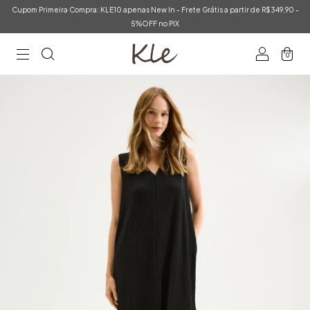
Cupom Primeira Compra: KLE10 apenas New In - Frete Grátis a partir de R$349,90 -
5%OFF no PIX
0