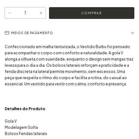
MEIOS DE PAGAMENTO
Confeccionado em malha texturizada, o Vestido Burbu foi pensado
para acompanhar o corpo com conforto e naturalidade. A gola V
alonga a silhueta com suavidade, enquanto o design sem mangas traz
leveza para o dia a dia. Os bolsos laterais reforçam a praticidade e a
fenda discreta na lateral permite movimento, sem excessos. Uma
peça que respeita o ritmo do corpo e facilita a rotina, do casual ao
essencial. Um vestido para vestir com calma, conforto e presença.
Detalhes do Produto
Gola V
Modelagem Solta
Bolsos Fendas laterais