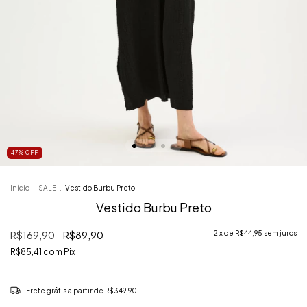
47
%
OFF
Início
.
SALE
.
Vestido Burbu Preto
Vestido Burbu Preto
R$169,90
R$89,90
2
x de
R$44,95
sem juros
R$85,41
com
Pix
Frete grátis
a partir de
R$349,90