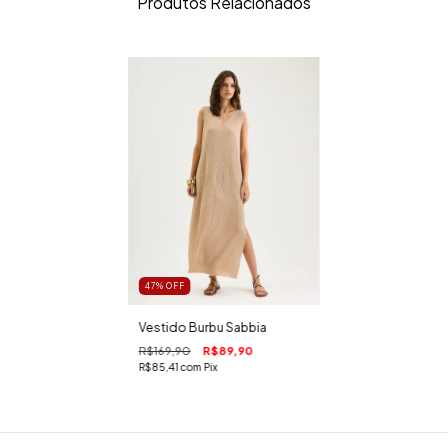
Produtos Relacionados
47
%
OFF
Vestido Burbu Sabbia
R$169,90
R$89,90
R$85,41
com
Pix