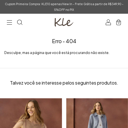
Cupom Primeira Compra: KLE10 apenas New In - Frete Grátis a partir de R$349,90 -
5%OFF no PIX
0
Erro - 404
Desculpe, mas a página que você está procurando não existe.
Talvez você se interesse pelos seguintes produtos.