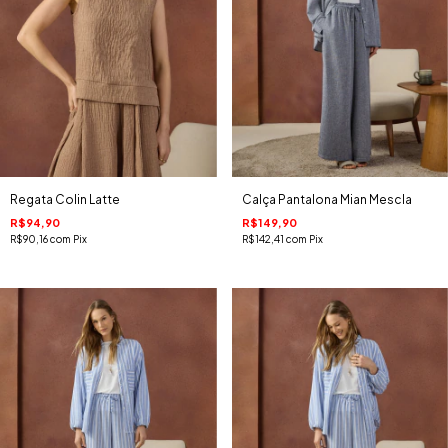
Regata Colin Latte
Calça Pantalona Mian Mescla
R$94,90
R$149,90
R$90,16
com
Pix
R$142,41
com
Pix