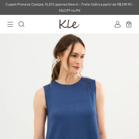
Cupom Primeira Compra: KLE10 apenas New In - Frete Grátis a partir de R$349,90 -
5%OFF no PIX
0