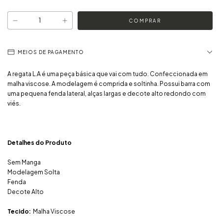
MEIOS DE PAGAMENTO
A regata L.A é uma peça básica que vai com tudo. Confeccionada em
malha viscose. A modelagem é comprida e soltinha. Possui barra com
uma pequena fenda lateral, alças largas e decote alto redondo com
viés.
Detalhes do Produto
Sem Manga
Modelagem Solta
Fenda
Decote Alto
Tecido:
Malha Viscose