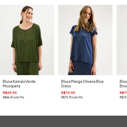
Blusa Kamala Verde
Blusa Manga Oliveira Blue
Blus
Mosqueta
Dress
Bro
R$69,90
R$79,90
R$7
R$66,41
com
Pix
R$75,91
com
Pix
R$75