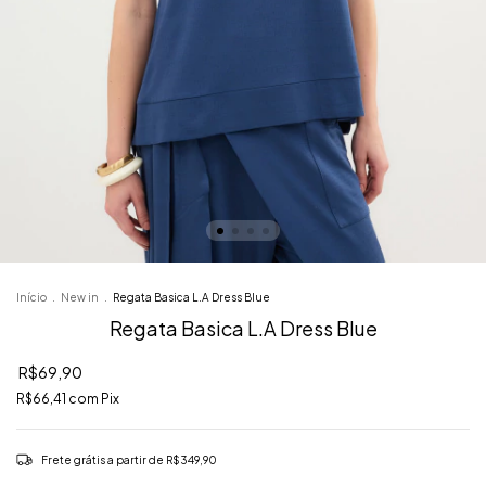
Início
.
‎New in
.
Regata Basica L.A Dress Blue
Regata Basica L.A Dress Blue
R$69,90
R$66,41
com
Pix
Frete grátis
a partir de
R$349,90