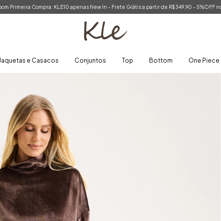
om Primeira Compra: KLE10 apenas New In - Frete Grátis a partir de R$349,90 - 5%OFF no
Jaquetas e Casacos
Conjuntos
Top
Bottom
One Piece