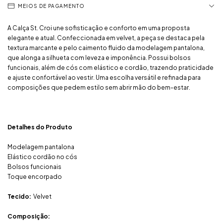
MEIOS DE PAGAMENTO
A Calça St. Croi une sofisticação e conforto em uma proposta
elegante e atual. Confeccionada em velvet, a peça se destaca pela
textura marcante e pelo caimento fluido da modelagem pantalona,
que alonga a silhueta com leveza e imponência. Possui bolsos
funcionais, além de cós com elástico e cordão, trazendo praticidade
e ajuste confortável ao vestir. Uma escolha versátil e refinada para
composições que pedem estilo sem abrir mão do bem-estar.
Detalhes do Produto
Modelagem pantalona
Elástico cordão no cós
Bolsos funcionais
Toque encorpado
Tecido:
Velvet
Composição: