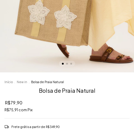
Início
.
‎New in
.
Bolsa de Praia Natural
Bolsa de Praia Natural
R$79,90
R$75,91
com
Pix
Frete grátis
a partir de
R$349,90