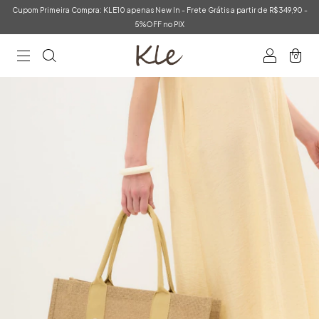
Cupom Primeira Compra: KLE10 apenas New In - Frete Grátis a partir de R$349,90 -
5%OFF no PIX
0