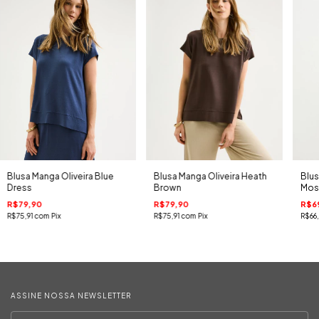
Blusa Manga Oliveira Blue
Blusa Manga Oliveira Heath
Blus
Dress
Brown
Mos
R$79,90
R$79,90
R$6
R$75,91
com
Pix
R$75,91
com
Pix
R$66
ASSINE NOSSA NEWSLETTER