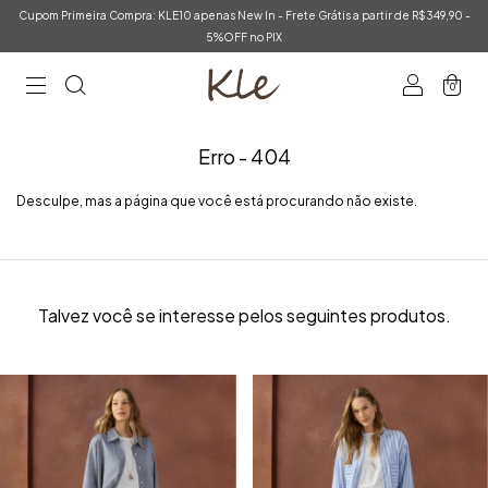
Cupom Primeira Compra: KLE10 apenas New In - Frete Grátis a partir de R$349,90 -
5%OFF no PIX
0
Erro - 404
Desculpe, mas a página que você está procurando não existe.
Talvez você se interesse pelos seguintes produtos.