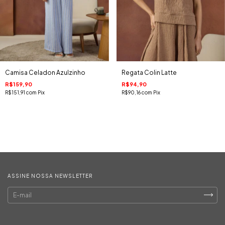
Camisa Celadon Azulzinho
Regata Colin Latte
R$159,90
R$94,90
R$151,91
com
Pix
R$90,16
com
Pix
ASSINE NOSSA NEWSLETTER