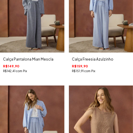
Calça Pantalona Mian Mescla
Calça Freesia Azulzinho
R$149,90
R$159,90
R$142,41
com
Pix
R$151,91
com
Pix