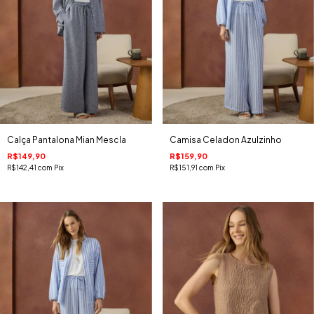
Calça Pantalona Mian Mescla
Camisa Celadon Azulzinho
R$149,90
R$159,90
R$142,41
com
Pix
R$151,91
com
Pix