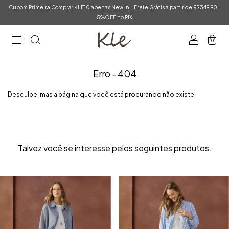
Cupom Primeira Compra: KLE10 apenas New In - Frete Grátis a partir de R$349,90 -
5%OFF no PIX
0
Erro - 404
Desculpe, mas a página que você está procurando não existe.
Talvez você se interesse pelos seguintes produtos.