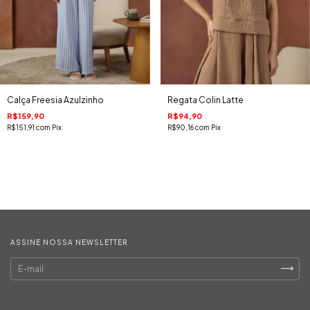
Calça Freesia Azulzinho
Regata Colin Latte
R$159,90
R$94,90
R$151,91
com
Pix
R$90,16
com
Pix
ASSINE NOSSA NEWSLETTER