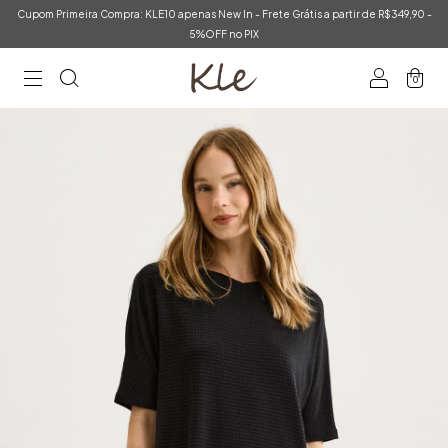
Cupom Primeira Compra: KLE10 apenas New In - Frete Grátis a partir de R$349,90 -
5%OFF no PIX
0