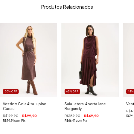
Produtos Relacionados
50
%
OFF
63
%
OFF
44
Vestido Gola Alta Lupine
Saia Lateral Aberta Jane
Vest
Cacau
Burgundy
R$17
R$199,90
R$99,90
R$189,90
R$69,90
R$94
R$94,91
com
Pix
R$66,41
com
Pix