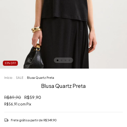
33
%
OFF
Início
.
SALE
.
Blusa Quartz Preta
Blusa Quartz Preta
R$89,90
R$59,90
R$56,91
com
Pix
Frete grátis
a partir de
R$349,90