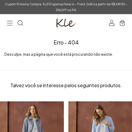
Cupom Primeira Compra: KLE10 apenas New In - Frete Grátis a partir de R$349,90 -
5%OFF no PIX
0
Erro - 404
Desculpe, mas a página que você está procurando não existe.
Talvez você se interesse pelos seguintes produtos.