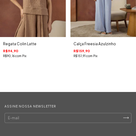
Regata Colin Latte
Calça Freesia Azulzinho
R$94,90
R$159,90
R$90,16
com
Pix
R$151,91
com
Pix
ASSINE NOSSA NEWSLETTER