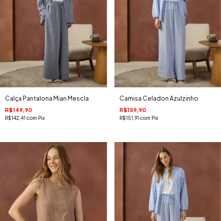
Calça Pantalona Mian Mescla
Camisa Celadon Azulzinho
R$149,90
R$159,90
R$142,41
com
Pix
R$151,91
com
Pix