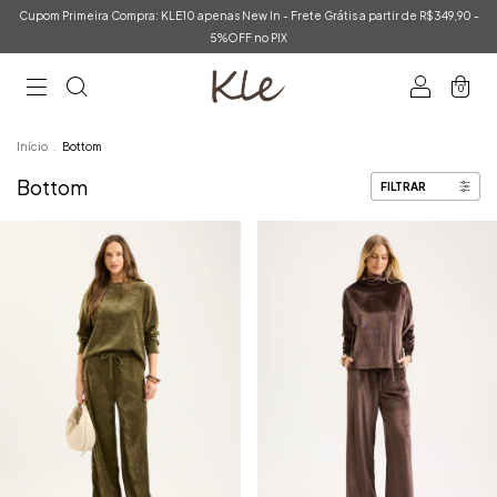
Cupom Primeira Compra: KLE10 apenas New In - Frete Grátis a partir de R$349,90 -
5%OFF no PIX
0
Início
.
Bottom
Bottom
FILTRAR