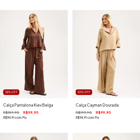
38
%
OFF
50
%
OFF
Calça Pantalona Kiev Belga
Calça Cayman Dourada
R$159,90
R$99,90
R$199,90
R$99,90
R$94,91
com
Pix
R$94,91
com
Pix