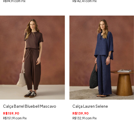
R$94,91
com
Pix
R$142,41
com
Pix
Calça Barrel Bluebell Mascavo
Calça Lauren Selene
R$159,90
R$139,90
R$151,91
com
Pix
R$132,91
com
Pix