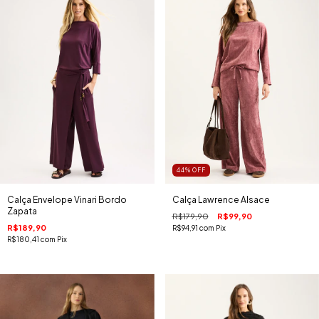
44
%
OFF
Calça Envelope Vinari Bordo
Calça Lawrence Alsace
Zapata
R$179,90
R$99,90
R$189,90
R$94,91
com
Pix
R$180,41
com
Pix