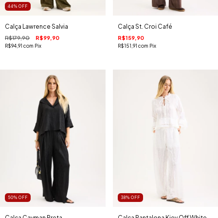
44
%
OFF
Calça Lawrence Salvia
Calça St. Croi Café
R$179,90
R$99,90
R$159,90
R$94,91
com
Pix
R$151,91
com
Pix
50
%
OFF
38
%
OFF
Calça Cayman Preta
Calça Pantalona Kiev Off White