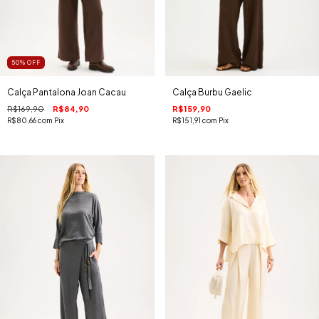
50
%
OFF
Calça Pantalona Joan Cacau
Calça Burbu Gaelic
R$169,90
R$84,90
R$159,90
R$80,66
com
Pix
R$151,91
com
Pix