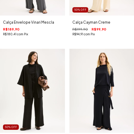
50
%
OFF
Calça Envelope Vinari Mescla
Calça Cayman Creme
R$189,90
R$199,90
R$99,90
R$180,41
com
Pix
R$94,91
com
Pix
50
%
OFF