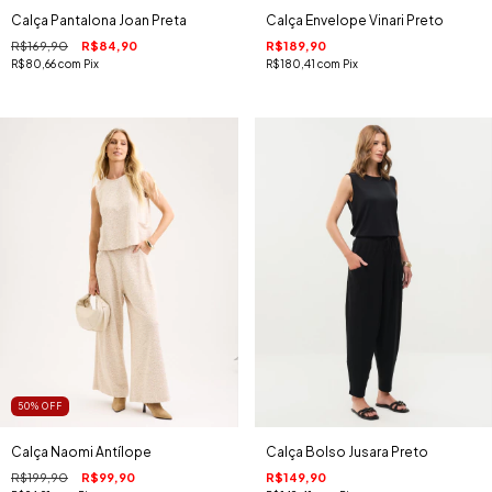
Calça Pantalona Joan Preta
Calça Envelope Vinari Preto
R$169,90
R$84,90
R$189,90
R$80,66
com
Pix
R$180,41
com
Pix
50
%
OFF
Calça Naomi Antílope
Calça Bolso Jusara Preto
R$199,90
R$99,90
R$149,90