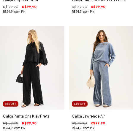
R$199,90
R$99,90
R$159,90
R$99,90
R$94,91
com
Pix
R$94,91
com
Pix
38
%
OFF
44
%
OFF
Calça Pantalona Kiev Preta
Calça Lawrence Air
R$159,90
R$99,90
R$179,90
R$99,90
R$94,91
com
Pix
R$94,91
com
Pix